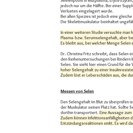
Seelenpools in Blutplasma, Erythrozyten
jedoch nur um die Hälfte. Bei einer Sup
Verlusten eingelagert wurde.
Bei allen Spezies ist jedoch eine gleic
Die Skelettmuskulatur beinhaltet ungef
In einer weiteren Studie versuchte man 
Plasma- bzw. Serumselengehalt, aber be
Es bleibt aus, bei welcher Menge Selen 
Dr. Christina Fritz schreibt, dass Selen
den Reihenuntersuchungen bei Rindern ka
Selen. Sie sieht hier einen Grund für d
hoher Selengehalt zu einer Insulinresist
Zudem löst er Leberschäden aus, die dur
Messen von Selen
Den Selengehalt im Blut zu überprüfen i
der Muskulatur seinen Platz hat. Sollte 
dorthin transportiert.
Eine Aussage zum S
Zudem können Infektionsanfälligkeiten d
Entzündungsreaktionen sinkt. Es wird da