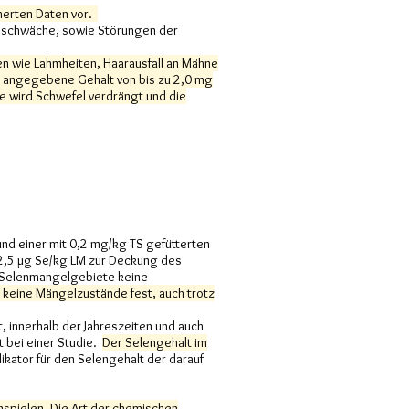
herten Daten vor.
gsschwäche, sowie Störungen der
n wie Lahmheiten, Haarausfall an Mähne
er angegebene Gehalt von bis zu 2,0 mg
le wird Schwefel verdrängt und die
nd einer mit 0,2 mg/kg TS gefütterten
2,5 µg Se/kg LM zur Deckung des
r Selenmangelgebiete keine
r keine Mängelzustände fest, auch trotz
, innerhalb der Jahreszeiten und auch
 bei einer Studie.
Der Selengehalt im
ikator für den Selengehalt der darauf
nspielen. Die Art der chemischen