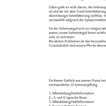
Dabei geht es nicht darum, die Selensu
ist und wir mit dem Trend Selenfütterun
übermässige Selenfütterung sichtbar. Vi
verzweifelt aufgrund der Symptomatiken
Da der Selenmangel erst vor einigen Ja
waren, sowie Selenmängel keine sichtba
sehr zu vertrauen.
Bei akuten Problemen ist das hinzuziehe
Grundsätzlich sind unsere Pferde überve
Ein kleiner Einblick aus meiner Praxis bei
nachweislicher (!) Selenvergiftung
1. Rillenbildung/Hufdeformation
2., 3. und 4. typische Risse
5. Rillenbildung/Hufdeformation