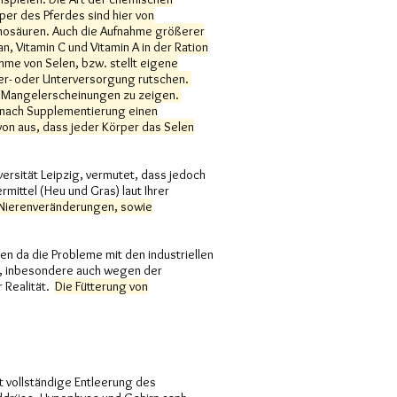
per des Pferdes sind hier von
nosäuren. Auch die Aufnahme größerer
, Vitamin C und Vitamin A in der Ration
hme von Selen, bzw. stellt eigene
ber- oder Unterversorgung rutschen.
ne Mangelerscheinungen zu zeigen.
h nach Supplementierung einen
von aus, dass jeder Körper das Selen
versität Leipzig, vermutet, dass jedoch
mittel (Heu und Gras) laut Ihrer
 Nierenveränderungen, sowie
en da die Probleme mit den industriellen
rt, inbesondere auch wegen der
r Realität.
Die Fütterung von
t vollständige Entleerung des