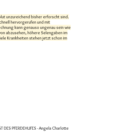
lut unzureichend bisher erforscht sind.
chnell hervorgerufen und mit
erechnung kann genauso ungenau sein wie
davon abzusehen, höhere Selengaben im
iele Krankheiten stehen jetzt schon im
ES PFERDEHUFES - Angela Charlotte