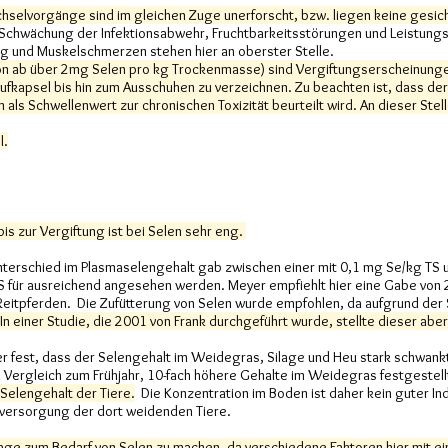
selvorgänge sind im gleichen Zuge unerforscht, bzw. liegen keine gesic
e Schwächung der Infektionsabwehr, Fruchtbarkeitsstörungen und Leistun
ng und Muskelschmerzen stehen hier an oberster Stelle.
on ab über 2mg Selen pro kg Trockenmasse) sind Vergiftungserscheinunge
ufkapsel bis hin zum Ausschuhen zu verzeichnen. Zu beachten ist, dass d
ls Schwellenwert zur chronischen Toxizität beurteilt wird. An dieser Stel
l.
is zur Vergiftung ist bei Selen sehr eng.
erschied im Plasmaselengehalt gab zwischen einer mit 0,1 mg Se/kg TS u
für ausreichend angesehen werden. Meyer empfiehlt hier eine Gabe von 
Reitpferden. Die Zufütterung von Selen wurde empfohlen, da aufgrund de
In einer Studie, die 2001 von Frank durchgeführt wurde, stellte dieser abe
er fest, dass der Selengehalt im Weidegras, Silage und Heu stark schwankt
Vergleich zum Frühjahr, 10-fach höhere Gehalte im Weidegras festgestellt
Selengehalt der Tiere.
Die Konzentration im Boden ist daher kein guter Ind
nversorgung der dort weidenden Tiere.
age zum Bedarf von Selen zu machen, da verschiedene Faktoren hier mit ei