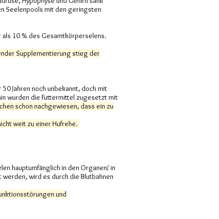
ilddrüse, Hypophyse und Gehirn sank
den Seelenpools mit den geringsten
er als 10 % des Gesamtkörperselens.
igender Supplementierung stieg der
or 50 Jahren noch unbekannt, doch mit
n wurden die Futtermittel zugesetzt mit
schen schon nachgewiesen, dass ein zu
icht weit zu einer Hufrehe.
elen hauptumfänglich in den Organen/ in
ht werden, wird es durch die Blutbahnen
rfunktionsstörungen und