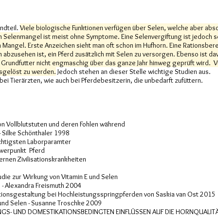
ndteil.
Viele biologische Funktionen verfügen über Selen, welche aber abso
n Selenmangel ist meist ohne Symptome. Eine Selenvergiftung ist jedoch s
n Mangel. Erste Anzeichen sieht man oft schon im Hufhorn. Eine Rationsb
abzusehen ist, ein Pferd zusätzlich mit Selen zu versorgen. Ebenso ist 
s Grundfutter nicht engmaschig über das ganze Jahr hinweg geprüft wird. V
usgelöst zu werden.
Jedoch stehen an dieser Stelle wichtige Studien aus.
 bei Tierärzten, wie auch bei Pferdebesitzerin, die unbedarft zufüttern.
n Vollblutstuten und deren Fohlen während
 Silke Schönthaler 1998
chtigsten Laborparamter
hwerpunkt Pferd
ernen Zivilisationskrankheiten
udie zur Wirkung von Vitamin E und Selen
- Alexandra Freismuth 2004
ationsgestaltung bei Hochleistungsspringpferden von Saskia van Ost 2015
und Selen - Susanne Troschke 2009
S- UND DOMESTIKATIONSBEDINGTEN EINFLÜSSEN AUF DIE HORNQUALITÄT D