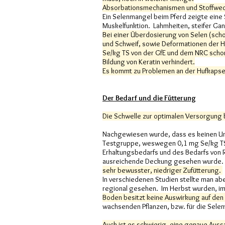
Absorbationsmechanismen und Stoffwech
Ein Selenmangel beim Pferd zeigte ein
Muskelfunktion. Lahmheiten, steifer Ga
Bei einer Überdosierung von Selen (sch
und Schweif, sowie Deformationen der H
Se/kg TS von der GfE und dem NRC schon a
Bildung von Keratin verhindert.
Es kommt zu Problemen an der Hufkapse
Der Bedarf und die Fütterung
Die Schwelle zur optimalen Versorgung b
Nachgewiesen wurde, dass es keinen Unt
Testgruppe, weswegen 0,1 mg Se/kg TS 
Erhaltungsbedarfs und des Bedarfs von 
ausreichende Deckung gesehen wurde.
sehr bewusster, niedriger Zufütterung.
In verschiedenen Studien stellte man ab
regional gesehen. Im Herbst wurden, im 
Boden besitzt keine Auswirkung auf den 
wachsenden Pflanzen, bzw. für die Sele
Auch ist es schwierig, eine genaue Auss