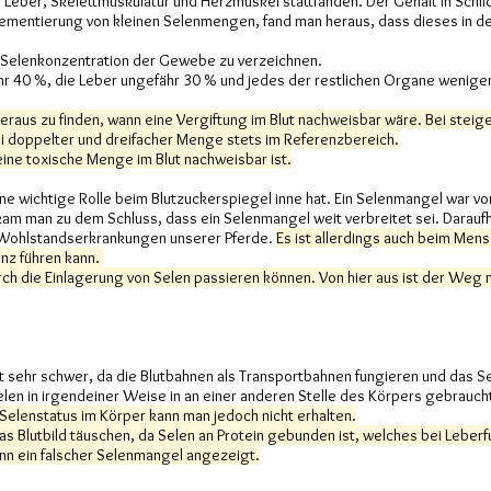
, Leber, Skelettmuskulatur und Herzmuskel stattfanden. Der Gehalt in Sch
plementierung von kleinen Selenmengen, fand man heraus, dass dieses in 
he Selenkonzentration der Gewebe zu verzeichnen.
ähr 40 %, die Leber ungefähr 30 % und jedes der restlichen Organe wenig
heraus zu finden, wann eine Vergiftung im Blut nachweisbar wäre. Bei ste
i doppelter und dreifacher Menge stets im Referenzbereich.
eine toxische Menge im Blut nachweisbar ist.
 eine wichtige Rolle beim Blutzuckerspiegel inne hat. Ein Selenmangel war v
m man zu dem Schluss, dass ein Selenmangel weit verbreitet sei. Daraufhi
ie Wohlstandserkrankungen unserer Pferde.
Es ist allerdings auch beim Men
enz führen kann.
ch die Einlagerung von Selen passieren können. Von hier aus ist der Weg n
st sehr schwer, da die Blutbahnen als Transportbahnen fungieren und das S
Selen in irgendeiner Weise in an einer anderen Stelle des Körpers gebrauc
elenstatus im Körper kann man jedoch nicht erhalten.
as Blutbild täuschen, da Selen an Protein gebunden ist, welches bei Lebe
nn ein falscher Selenmangel angezeigt.