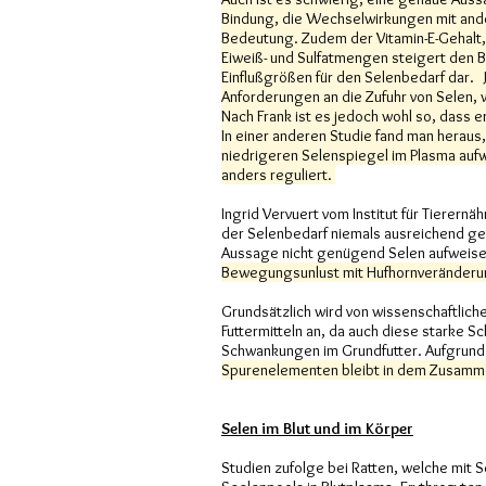
Bindung, die Wechselwirkungen mit ander
Bedeutung. Zudem der Vitamin-E-Gehalt
Eiweiß- und Sulfatmengen steigert den Be
Einflußgrößen für den Selenbedarf dar. 
Anforderungen an die Zufuhr von Selen,
Nach Frank ist es jedoch wohl so, dass
In einer anderen Studie fand man heraus
niedrigeren Selenspiegel im Plasma aufw
anders reguliert.
Ingrid Vervuert vom Institut für Tierern
der Selenbedarf niemals ausreichend ged
Aussage nicht genügend Selen aufweise
Bewegungsunlust mit Hufhornveränderu
Grundsätzlich wird von wissenschaftlich
Futtermitteln an, da auch diese starke 
Schwankungen im Grundfutter. Aufgrund d
Spurenelementen bleibt in dem Zusamm
Selen im Blut und im Körper
Studien zufolge bei Ratten, welche mit 