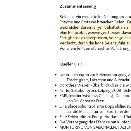
Zusammenfassung
Selen ist ein essentieller Nahrungsbesta
Enzyme und Proteine brauchen Selen.
Ei
weitreichenderen Folgen behaftet als ei
eine Blutprobe, weswegen besser davon 
Fertigfutter zu akzeptieren, solange da
Verdacht, durch die hohe Selenzufuhr a
Vor allem fehlt es oft noch an Aufklärung
Quellen u.a.:
Untersuchungen zur Selenversorgung vo
Trächtigkeit, Laktation und Aufzucht -
Dorothea Weber - Überblick über die wi
4. Tierärztekongress Leipzig 2008 - Sc
EMS, Insulinresistenz, Cushing - Die mod
von Dr. Christina Fritz
Eine placebokontrollierte Doppelblindst
auf die Muskulatur von Sportpferden 
Eine Feldstudie zu Energiebedarf und R
Die Versorgung des Pferdes mit Kupfer 
MONITORING VON SAISONALEN, HALTUNG