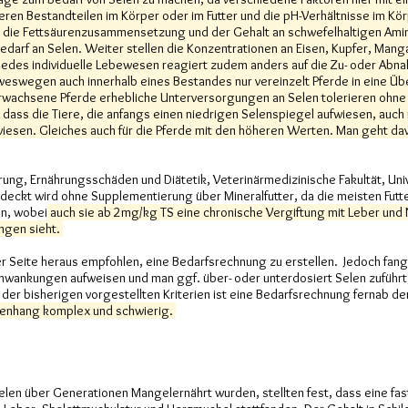
en Bestandteilen im Körper oder im Futter und die pH-Verhältnisse im Kör
, die Fettsäurenzusammensetzung und der Gehalt an schwefelhaltigen Ami
darf an Selen. Weiter stellen die Konzentrationen an Eisen, Kupfer, Mangan
Jedes individuelle Lebewesen reagiert zudem anders auf die Zu- oder Abna
 weswegen auch innerhalb eines Bestandes nur vereinzelt Pferde in eine Ü
 erwachsene Pferde erhebliche Unterversorgungen an Selen tolerieren oh
, dass die Tiere, die anfangs einen niedrigen Selenspiegel aufwiesen, auc
iesen. Gleiches auch für die Pferde mit den höheren Werten. Man geht da
ährung, Ernährungsschäden und Diätetik, Veterinärmedizinische Fakultät, Uni
eckt wird ohne Supplementierung über Mineralfutter, da die meisten Futter
n, wobei
auch sie ab 2mg/kg TS eine chronische Vergiftung mit Leber und
ngen sieht.
er Seite heraus empfohlen, eine Bedarfsrechnung zu erstellen. Jedoch fang
Schwankungen aufweisen und man ggf. über- oder unterdosiert Selen zufüh
er bisherigen vorgestellten Kriterien ist eine Bedarfsrechnung fernab de
enhang komplex und schwierig.
Selen über Generationen Mangelernährt wurden, stellten fest, dass eine fas